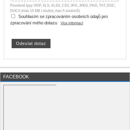
Povolené typy: PDF, XLS, XLSX, CSV, JPG, JPEG, PNG, TXT, DOC,
DOCX (max 10 MB / soubor, max 5 souborů)
Souhlasím se zpracováním osobních údajů pro
zpracování mého dotazu
Více informací
FACEBOOK