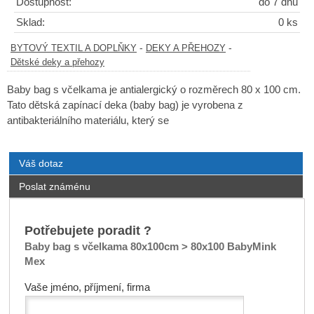
Dostupnost:
do 7 dnů
Sklad:
0 ks
-
-
BYTOVÝ TEXTIL A DOPLŇKY
DEKY A PŘEHOZY
Dětské deky a přehozy
Baby bag s včelkama je antialergický o rozměrech 80 x 100 cm.
Tato dětská zapínací deka (baby bag) je vyrobena z
antibakteriálního materiálu, který se
Váš dotaz
Poslat známénu
Potřebujete poradit ?
Baby bag s včelkama 80x100cm > 80x100 BabyMink
Mex
Vaše jméno, příjmení, firma