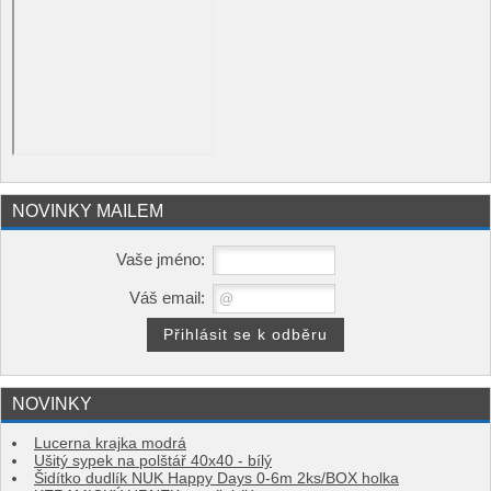
NOVINKY MAILEM
Vaše jméno:
Váš email:
NOVINKY
Lucerna krajka modrá
Ušitý sypek na polštář 40x40 - bílý
Šidítko dudlík NUK Happy Days 0-6m 2ks/BOX holka