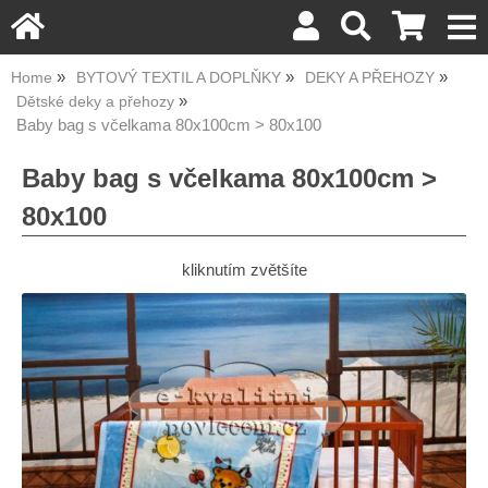
Home
BYTOVÝ TEXTIL A DOPLŇKY
DEKY A PŘEHOZY
Dětské deky a přehozy
Baby bag s včelkama 80x100cm > 80x100
Baby bag s včelkama 80x100cm >
80x100
kliknutím zvětšíte