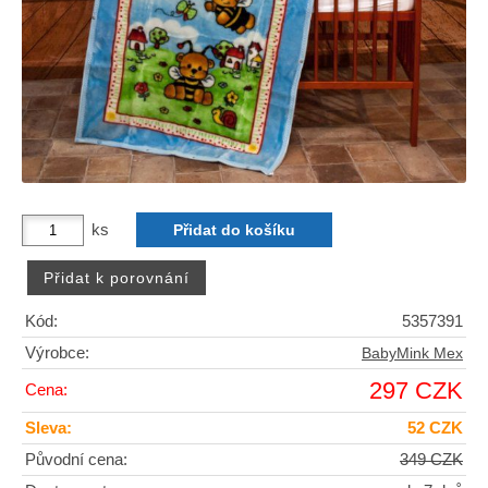
ks
Kód:
5357391
Výrobce:
BabyMink Mex
297 CZK
Cena:
Sleva:
52 CZK
Původní cena:
349 CZK