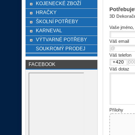
KOJENECKÉ ZBOŽÍ
Potřebuje
HRAČKY
3D Dekora
ŠKOLNÍ POTŘEBY
Vaše jméno, 
KARNEVAL
VÝTVARNÉ POTŘEBY
Váš email
SOUKROMÝ PRODEJ
Váš telefon
FACEBOOK
Váš dotaz
Přílohy