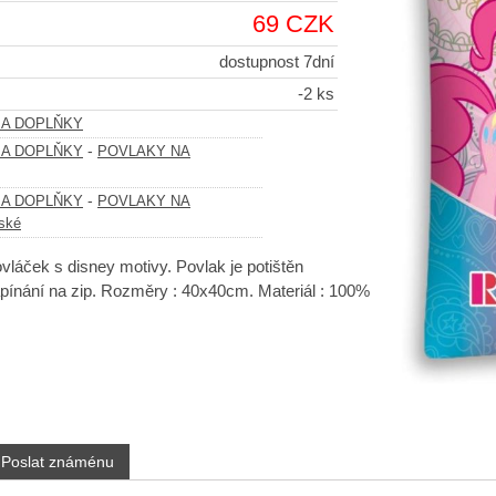
69 CZK
dostupnost 7dní
-2 ks
 A DOPLŇKY
-
 A DOPLŇKY
POVLAKY NA
-
 A DOPLŇKY
POVLAKY NA
ské
vláček s disney motivy. Povlak je potištěn
pínání na zip. Rozměry : 40x40cm. Materiál : 100%
Poslat známénu