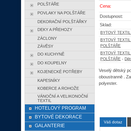
POLŠTÁŘE
Cena:
POVLAKY NA POLŠTÁŘE
Dostupnost:
DEKORAČNÍ POLŠTÁŘKY
Sklad:
DEKY A PŘEHOZY
BYTOVÝ TEXTIL
ZÁCLONY
BYTOVÝ TEXTIL
POLŠTÁŘE
ZÁVĚSY
BYTOVÝ TEXTIL
DO KUCHYNĚ
-
POLŠTÁŘE
Dět
DO KOUPELNY
Veselý dětský po
KOJENECKÉ POTŘEBY
oboustranně . Za
KAPESNÍKY
polyester.
KOBERCE A ROHOŽE
VÁNOČNÍ A VELIKONOČNÍ
TEXTIL
HOTELOVÝ PROGRAM
BYTOVÉ DEKORACE
Váš dotaz
GALANTERIE