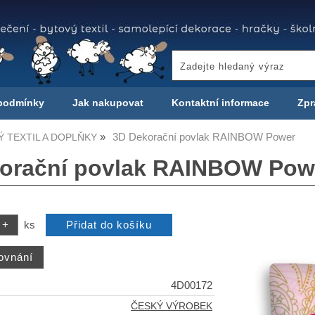
podmínky
Jak nakupovat
Kontaktní informace
Zpr
3D Dekorační povlak RAINBOW Power
 TEXTIL A DOPLŇKY
orační povlak RAINBOW Pow
ks
4D00172
ČESKÝ VÝROBEK