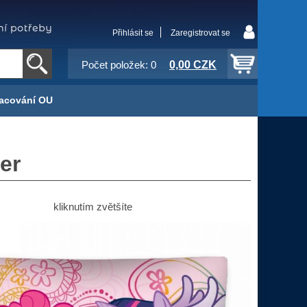
Přihlásit se
Zaregistrovat se
0,00 CZK
Počet položek: 0
acování OU
er
kliknutím zvětšíte