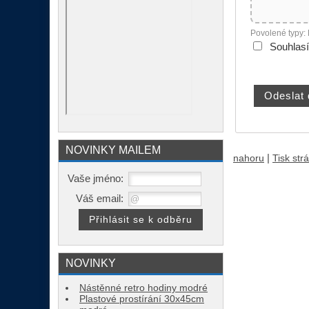
Povolené typy:
Souhlas
NOVINKY MAILEM
|
nahoru
Tisk str
Vaše jméno:
Váš email:
NOVINKY
Nástěnné retro hodiny modré
Plastové prostírání 30x45cm