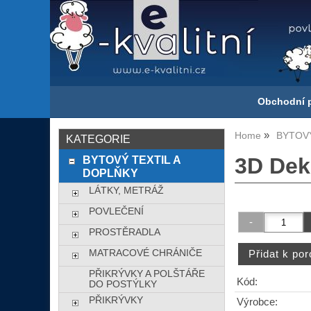
Obchodní 
Home
BYTOVÝ
KATEGORIE
BYTOVÝ TEXTIL A
3D Dek
DOPLŇKY
LÁTKY, METRÁŽ
POVLEČENÍ
PROSTĚRADLA
MATRACOVÉ CHRÁNIČE
PŘIKRÝVKY A POLŠTÁŘE
Kód:
DO POSTÝLKY
PŘIKRÝVKY
Výrobce: