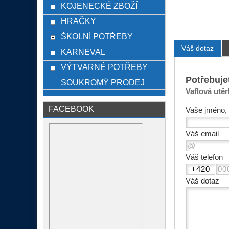
KOJENECKÉ ZBOŽÍ
HRAČKY
ŠKOLNÍ POTŘEBY
Váš dotaz
KARNEVAL
VÝTVARNÉ POTŘEBY
Potřebuje
SOUKROMÝ PRODEJ
Vaflová utěr
FACEBOOK
Vaše jméno, 
Váš email
Váš telefon
Váš dotaz