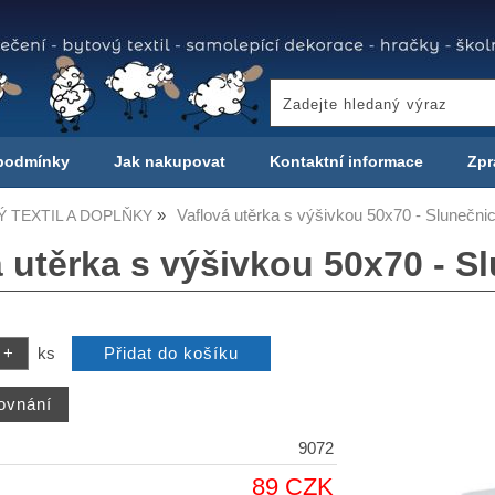
podmínky
Jak nakupovat
Kontaktní informace
Zpr
Vaflová utěrka s výšivkou 50x70 - Slunečni
 TEXTIL A DOPLŇKY
á utěrka s výšivkou 50x70 - S
ks
9072
89 CZK