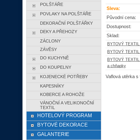
POLŠTÁŘE
Sleva:
POVLAKY NA POLŠTÁŘE
Původní cena:
DEKORAČNÍ POLŠTÁŘKY
Dostupnost:
DEKY A PŘEHOZY
Sklad:
ZÁCLONY
BYTOVÝ TEXTIL
ZÁVĚSY
BYTOVÝ TEXTIL
DO KUCHYNĚ
BYTOVÝ TEXTIL
a chňapky
DO KOUPELNY
Vaflová utěrka s
KOJENECKÉ POTŘEBY
KAPESNÍKY
KOBERCE A ROHOŽE
VÁNOČNÍ A VELIKONOČNÍ
TEXTIL
HOTELOVÝ PROGRAM
BYTOVÉ DEKORACE
GALANTERIE