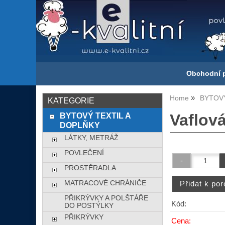
Obchodní 
Home
BYTOVÝ
KATEGORIE
BYTOVÝ TEXTIL A
Vaflov
DOPLŇKY
LÁTKY, METRÁŽ
POVLEČENÍ
PROSTĚRADLA
MATRACOVÉ CHRÁNIČE
PŘIKRÝVKY A POLŠTÁŘE
Kód:
DO POSTÝLKY
PŘIKRÝVKY
Cena: