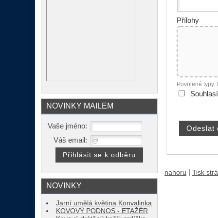
Přílohy
Povolené typy:
Souhlas
NOVINKY MAILEM
Vaše jméno:
Váš email:
|
nahoru
Tisk str
NOVINKY
Jarní umělá květina Konvalinka
KOVOVÝ PODNOS - ETAŽÉR