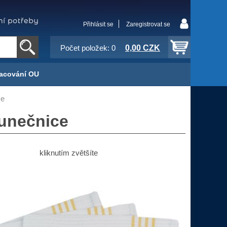
Přihlásit se
Zaregistrovat se
0,00 CZK
Počet položek: 0
acování OU
ce
lunečnice
kliknutím zvětšíte