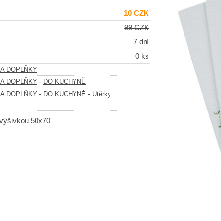
10 CZK
99 CZK
7 dní
0 ks
 A DOPLŇKY
-
 A DOPLŇKY
DO KUCHYNĚ
-
-
 A DOPLŇKY
DO KUCHYNĚ
Utěrky
 výšivkou 50x70