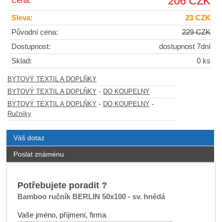
206 CZK
Cena:
Sleva:
23 CZK
Původní cena:
229 CZK
Dostupnost:
dostupnost 7dní
Sklad:
0 ks
BYTOVÝ TEXTIL A DOPLŇKY
-
BYTOVÝ TEXTIL A DOPLŇKY
DO KOUPELNY
-
-
BYTOVÝ TEXTIL A DOPLŇKY
DO KOUPELNY
Ručníky
Váš dotaz
Poslat známénu
Potřebujete poradit ?
Bamboo ručník BERLIN 50x100 - sv. hnědá
Vaše jméno, příjmení, firma